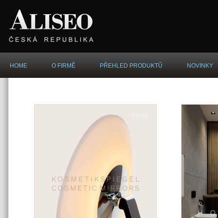
HOME
O FIRMĚ
PŘEHLED PRODUKTǓ
NOVINKY